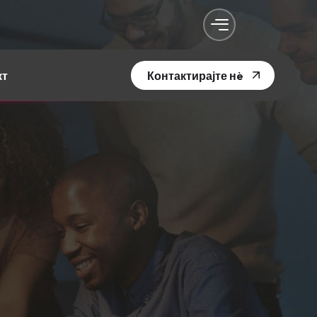
кт
Контактирајте нè