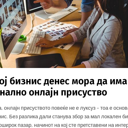
ој бизнис денес мора да има
нално онлајн присуство
, онлајн присуството повеќе не е луксуз – тоа е основ
нис. Без разлика дали станува збор за мал локален б
оширок пазар, начинот на кој сте претставени на инте