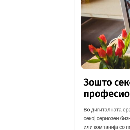
Зошто сек
професио
Во дигиталната ера
секој сериозен биз
или компанија со п