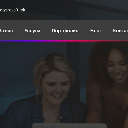
ct@revoit.mk
За нас
Услуги
Портфолио
Блог
Конта