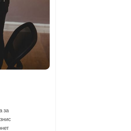
а за
изнис
рнет