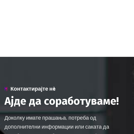
Контактирајте нè
А
ј
д
е
д
а
с
о
р
а
б
о
т
у
в
а
м
е
!
Доколку имате прашања, потреба од
дополнителни информации или саката да