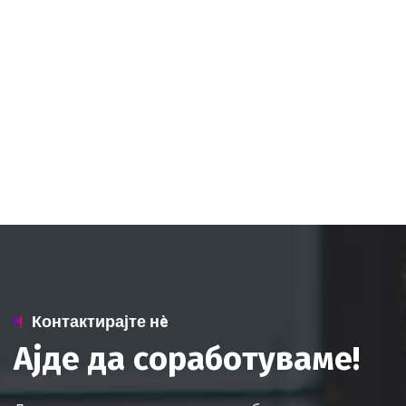
Контактирајте нè
А
ј
д
е
д
а
с
о
р
а
б
о
т
у
в
а
м
е
!