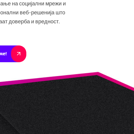
ање на социјални мрежи и
онални веб-решенија што
аат доверба и вредност.
ме!