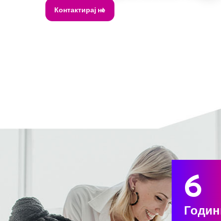
6
Годин