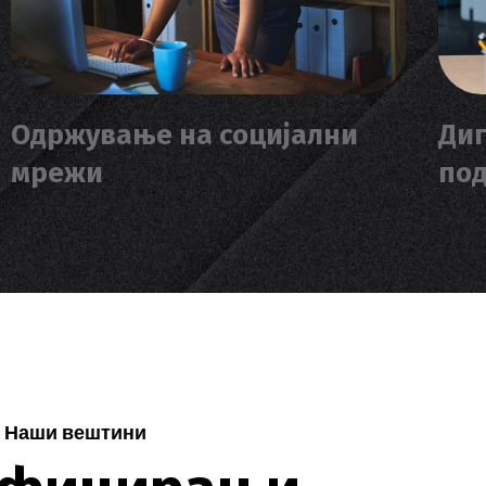
Одржување на социјални
Диг
мрежи
по
Наши вештини