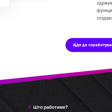
одржув
функци
создав
Ајде да соработува
Што работиме?