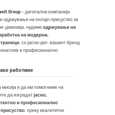
voit Group
– дигитална компанија
 и одржување на онлајн присуство за
нг дивизија, нудиме
одржување на
зработка на модерни,
страници
, со јасна цел: вашиот бренд
познатлив и професионално
ако работиме
 мисија е да им помогнеме на
ите да изградат
јасно,
стентно и професионално
 присуство
, преку квалитетно