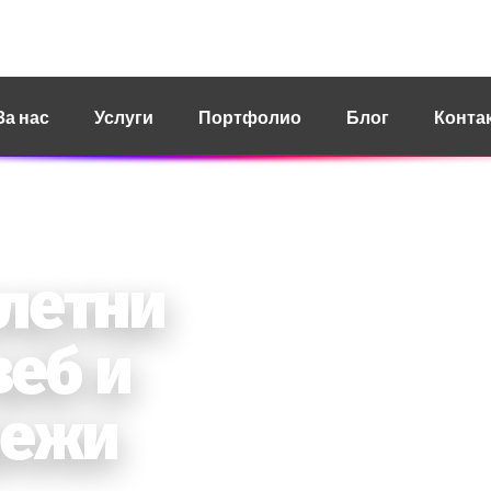
ct@revoit.mk
За нас
Услуги
Портфолио
Блог
Конта
. Наш фокус.