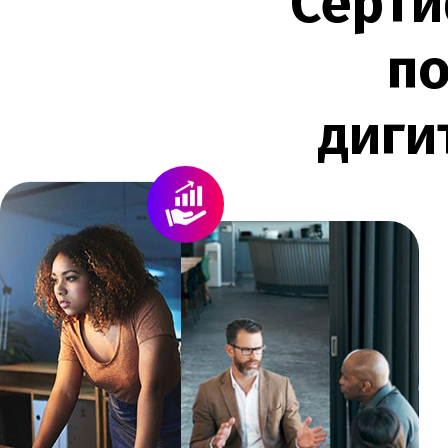
С
е
р
т
и
п
д
и
г
и