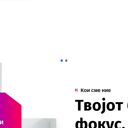
Кои сме ние
Т
в
о
ј
о
т
ф
о
к
у
с
.
и