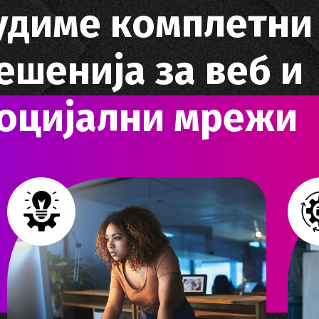
у
д
и
м
е
к
о
м
п
л
е
т
н
и
е
ш
е
н
и
ј
а
з
а
в
е
б
и
о
ц
и
ј
а
л
н
и
м
р
е
ж
и