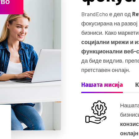
тво
BrandEcho е дел од
Re
фокусирана на развој
бизниси. Како маркети
социјални мрежи и и
функционални веб-
да биде видлив, пре
претставен онлајн.
Нашата мисија
К
Нашата
бизнис
конзи
онлајн