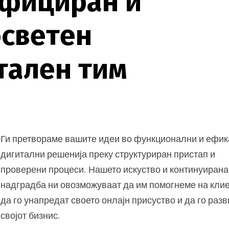
ф
и
ц
и
р
а
н
и
о
с
в
е
т
е
н
т
а
л
е
н
т
и
м
Ги претвораме вашите идеи во функционални и ефи
дигитални решенија преку структуриран пристап и
проверени процеси. Нашето искуство и континуирана
надградба ни овозможуваат да им помогнеме на кли
да го унапредат своето онлајн присуство и да го раз
својот бизнис.