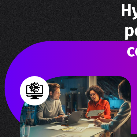
Н
р
с