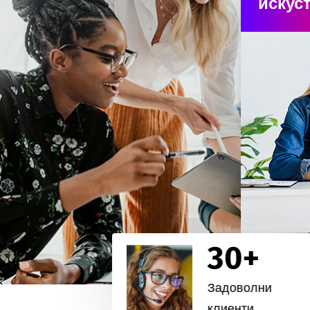
искус
30
+
Задоволни
клиенти