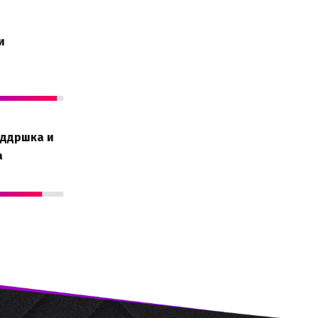
и
оддршка и
а