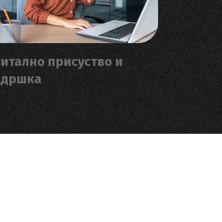
итално присуство и
ддршка