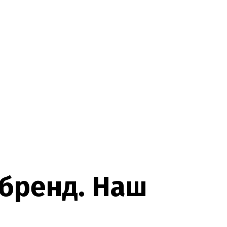
б
р
е
н
д
.
Н
а
ш