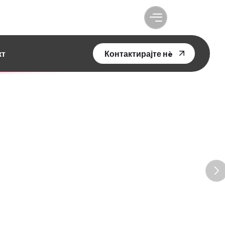
кт
Контактирајте нè