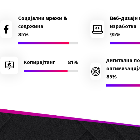
Социјални мрежи &
Веб-дизајн 
содржина
изработка
85%
95%
Дигитална п
Копирајтинг
81%
оптимизациј
85%