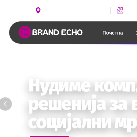
ул. Борис Чипан бр. 2, Скопје
conta
Почетна
Твојот бренд
Контактирај нè