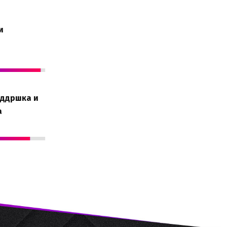
и
оддршка и
а