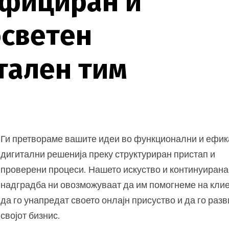
ф
и
ц
и
р
а
н
и
о
с
в
е
т
е
н
т
а
л
е
н
т
и
м
Ги претвораме вашите идеи во функционални и ефи
дигитални решенија преку структуриран пристап и
проверени процеси. Нашето искуство и континуирана
надградба ни овозможуваат да им помогнеме на кли
да го унапредат своето онлајн присуство и да го раз
својот бизнис.