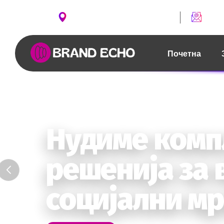
ул. Борис Чипан бр. 2, Скопје
conta
Почетна
Твојот бренд
Контактирај нè