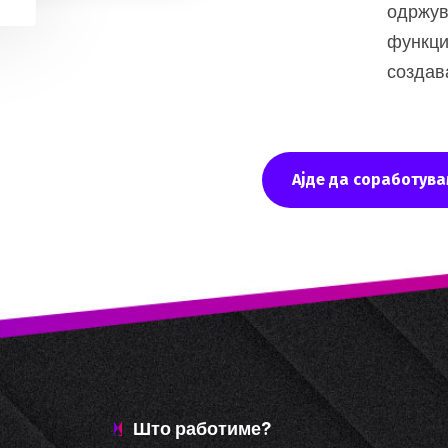
одржув
функци
создав
Ајде да соработува
Што работиме?