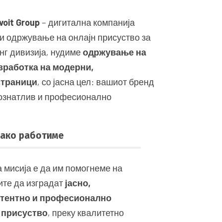
voit Group
– дигитална компанија
 и одржување на онлајн присуство за
нг дивизија, нудиме
одржување на
зработка на модерни,
страници
, со јасна цел: вашиот бренд
познатлив и професионално
ако работиме
 мисија е да им помогнеме на
ите да изградат
јасно,
стентно и професионално
 присуство
, преку квалитетно