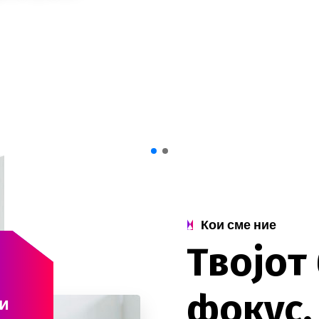
Кои сме ние
Т
в
о
ј
о
т
ф
о
к
у
с
.
и