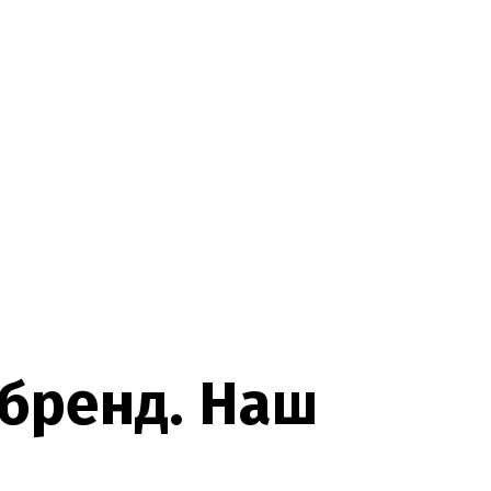
б
р
е
н
д
.
Н
а
ш