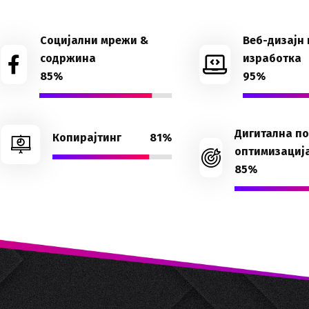
Социјални мрежи &
Веб-дизајн 
содржина
изработка
85%
95%
Дигитална п
Копирајтинг
81%
оптимизациј
85%