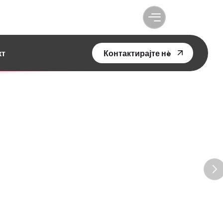
кт
Контактирајте нè