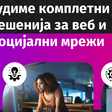
у
д
и
м
е
к
о
м
п
л
е
т
н
и
е
ш
е
н
и
ј
а
з
а
в
е
б
и
о
ц
и
ј
а
л
н
и
м
р
е
ж
и