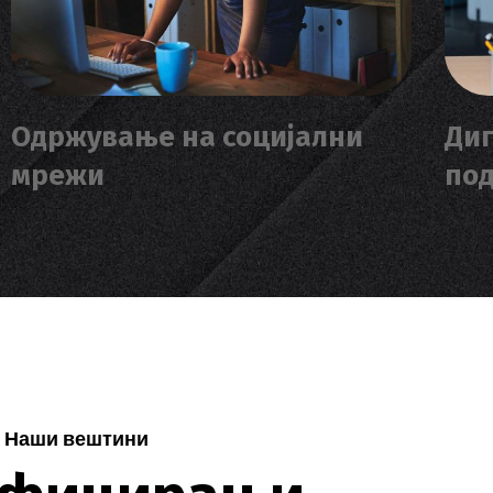
Одржување на социјални
Диг
мрежи
по
Наши вештини