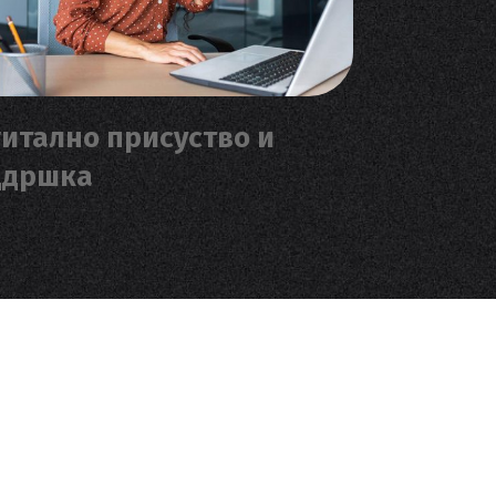
итално присуство и
ддршка