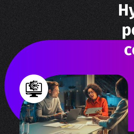
Н
р
с