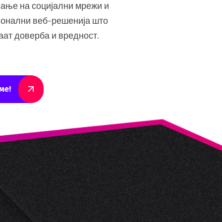
ање на социјални мрежи и
онални веб-решенија што
аат доверба и вредност.
ме!