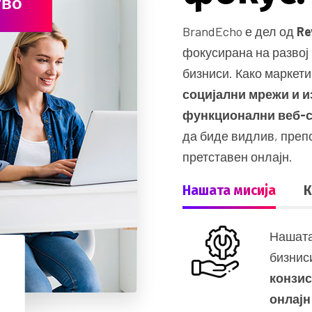
тво
BrandEcho е дел од
Re
фокусирана на развој
бизниси. Како маркети
социјални мрежи и и
функционални веб-
да биде видлив, пре
претставен онлајн.
Нашата мисија
К
Нашата
бизнис
конзи
онлајн