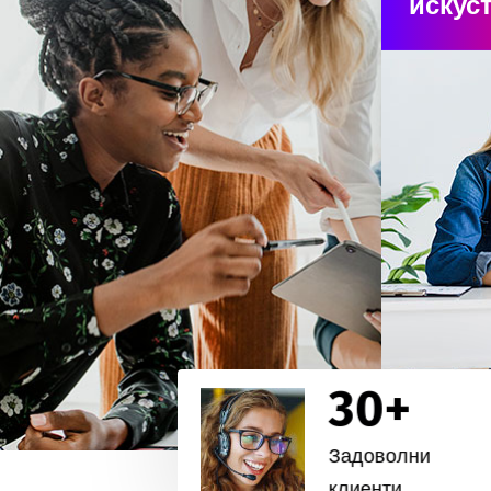
искус
30
+
Задоволни
клиенти