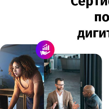
С
е
р
т
и
п
д
и
г
и