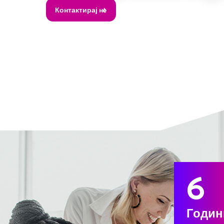
6
Годин