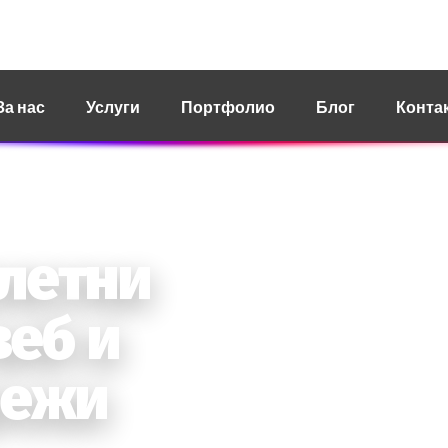
ct@revoit.mk
За нас
Услуги
Портфолио
Блог
Конта
. Наш фокус.