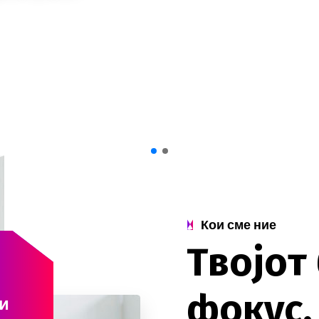
Кои сме ние
Т
в
о
ј
о
т
ф
о
к
у
с
.
и