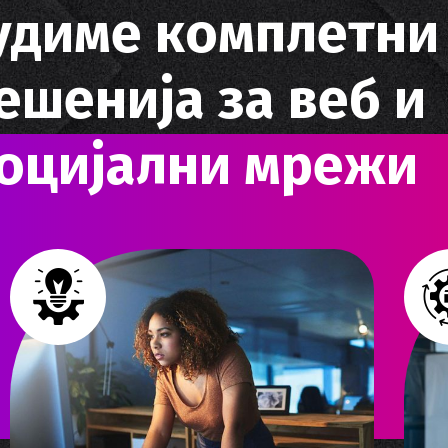
у
д
и
м
е
к
о
м
п
л
е
т
н
и
е
ш
е
н
и
ј
а
з
а
в
е
б
и
о
ц
и
ј
а
л
н
и
м
р
е
ж
и