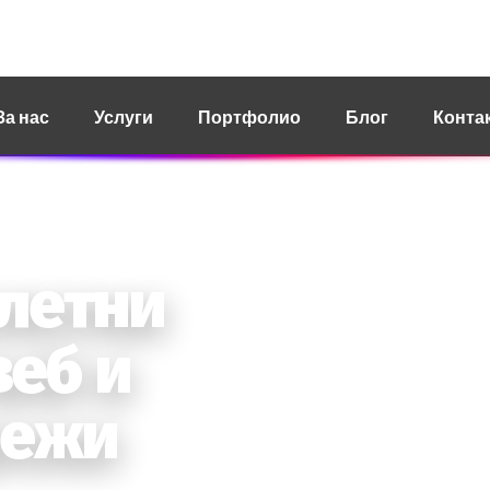
ct@revoit.mk
За нас
Услуги
Портфолио
Блог
Конта
. Наш фокус.