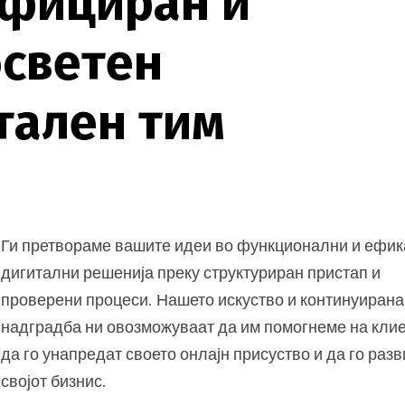
ф
и
ц
и
р
а
н
и
о
с
в
е
т
е
н
т
а
л
е
н
т
и
м
Ги претвораме вашите идеи во функционални и ефи
дигитални решенија преку структуриран пристап и
проверени процеси. Нашето искуство и континуирана
надградба ни овозможуваат да им помогнеме на кли
да го унапредат своето онлајн присуство и да го раз
својот бизнис.