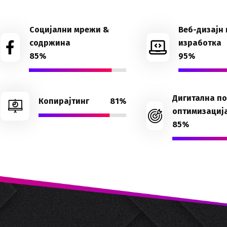
Социјални мрежи &
Веб-дизајн 
содржина
изработка
85%
95%
Дигитална п
Копирајтинг
81%
оптимизациј
85%