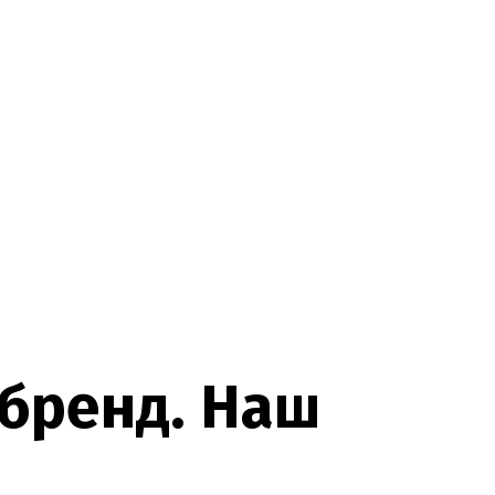
б
р
е
н
д
.
Н
а
ш