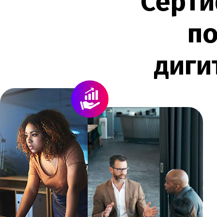
С
е
р
т
и
п
д
и
г
и