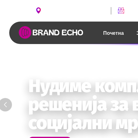
ул. Борис Чипан бр. 2, Скопје
conta
Почетна
Твојот бренд
Контактирај нè