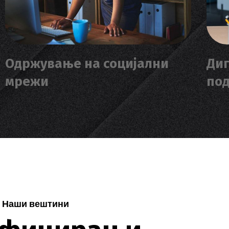
Одржување на социјални
Диг
мрежи
по
Наши вештини