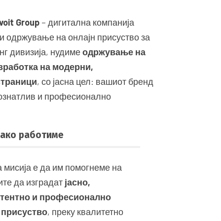
voit Group
– дигитална компанија
 и одржување на онлајн присуство за
нг дивизија, нудиме
одржување на
зработка на модерни,
страници
, со јасна цел: вашиот бренд
познатлив и професионално
ако работиме
 мисија е да им помогнеме на
ите да изградат
јасно,
стентно и професионално
 присуство
, преку квалитетно