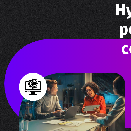
Н
р
с