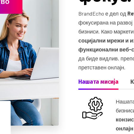
тво
BrandEcho е дел од
Re
фокусирана на развој
бизниси. Како маркети
социјални мрежи и и
функционални веб-
да биде видлив, пре
претставен онлајн.
Нашата мисија
К
Нашата
бизнис
конзи
онлајн