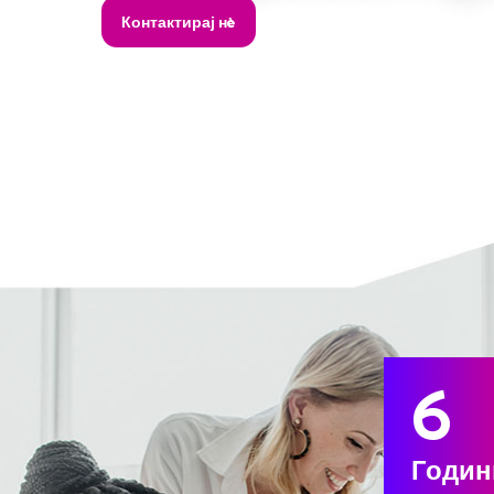
6
Годин