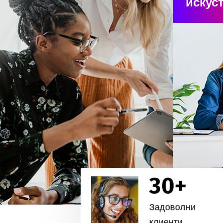
искус
30
+
Задоволни
клиенти