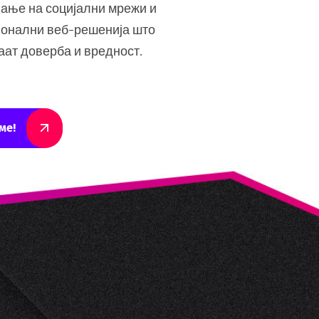
ање на социјални мрежи и
онални веб-решенија што
аат доверба и вредност.
ме!