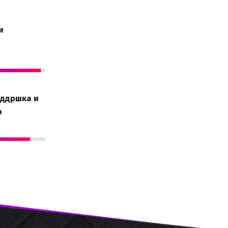
и
оддршка и
а