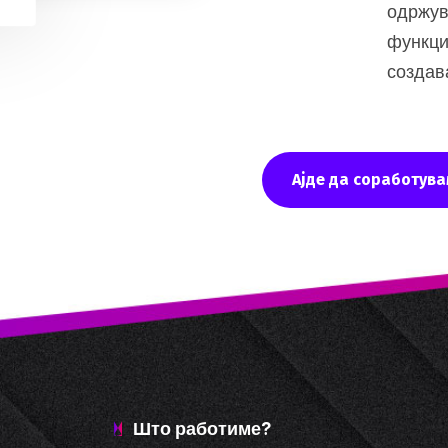
одржув
функци
создав
Ајде да соработува
Што работиме?