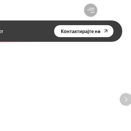
кт
Контактирајте нè