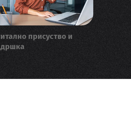
итално присуство и
ддршка