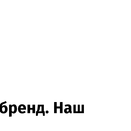
б
р
е
н
д
.
Н
а
ш