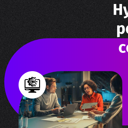
Н
р
с