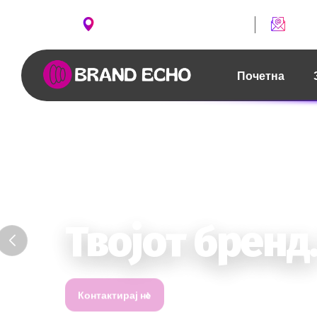
ул. Борис Чипан бр. 2, Скопје
conta
Почетна
Твојот бренд
Контактирај нè