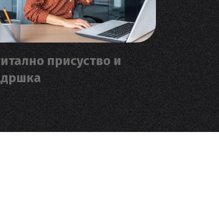
итално присуство и
ддршка