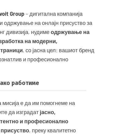
voit Group
– дигитална компанија
 и одржување на онлајн присуство за
нг дивизија, нудиме
одржување на
зработка на модерни,
страници
, со јасна цел: вашиот бренд
познатлив и професионално
ако работиме
 мисија е да им помогнеме на
ите да изградат
јасно,
стентно и професионално
 присуство
, преку квалитетно