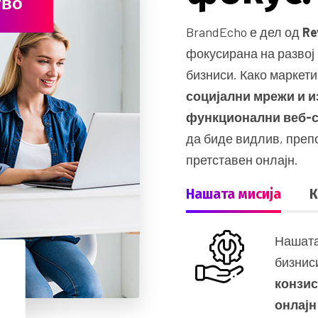
тво
BrandEcho е дел од
Re
фокусирана на развој
бизниси. Како маркети
социјални мрежи и и
функционални веб-
да биде видлив, пре
претставен онлајн.
Нашата мисија
К
Нашата
бизнис
конзи
онлајн