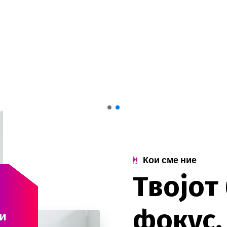
Кои сме ние
Т
в
о
ј
о
т
ф
о
к
у
с
.
и