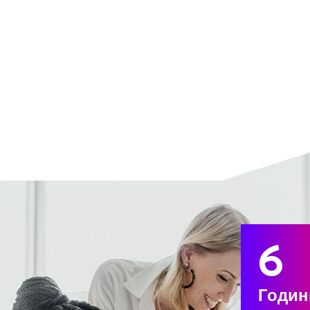
6
Годин