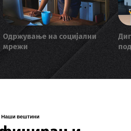
Одржување на социјални
Диг
мрежи
по
Наши вештини