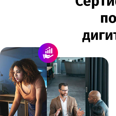
С
е
р
т
и
п
д
и
г
и