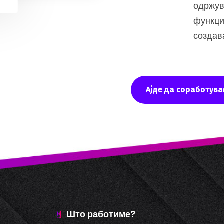
одржув
функци
создав
Ајде да соработува
Што работиме?