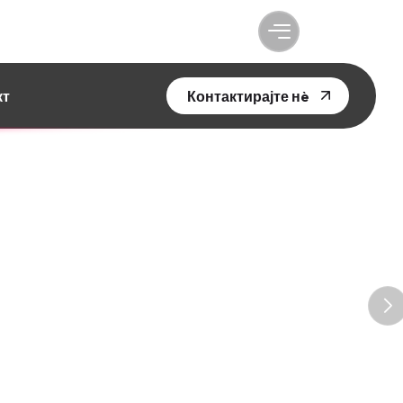
кт
Контактирајте нè