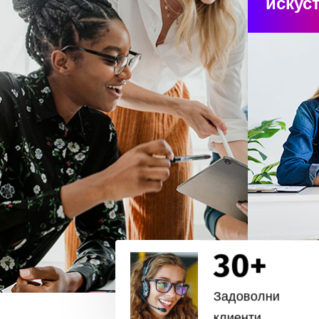
искус
30
+
Задоволни
клиенти