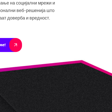
ање на социјални мрежи и
онални веб-решенија што
аат доверба и вредност.
ме!