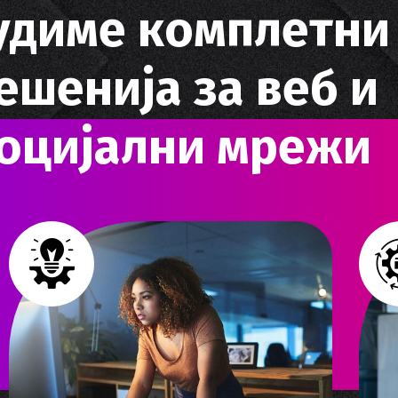
у
д
и
м
е
к
о
м
п
л
е
т
н
и
е
ш
е
н
и
ј
а
з
а
в
е
б
и
о
ц
и
ј
а
л
н
и
м
р
е
ж
и