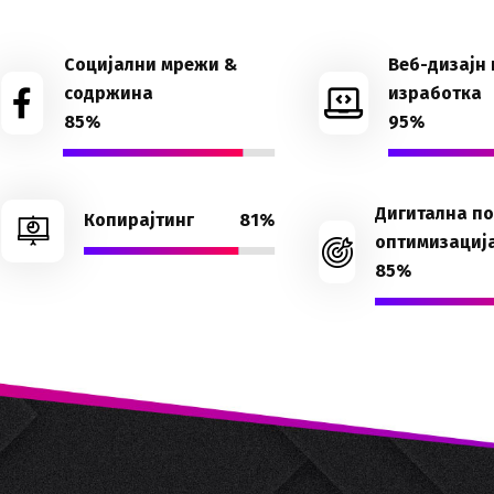
Социјални мрежи &
Веб-дизајн 
содржина
изработка
85%
95%
Дигитална п
Копирајтинг
81%
оптимизациј
85%