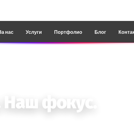
ct@revoit.mk
За нас
Услуги
Портфолио
Блог
Конта
. Наш фокус.