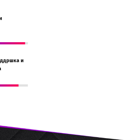
и
оддршка и
а