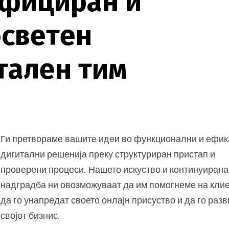
ф
и
ц
и
р
а
н
и
о
с
в
е
т
е
н
т
а
л
е
н
т
и
м
Ги претвораме вашите идеи во функционални и ефи
дигитални решенија преку структуриран пристап и
проверени процеси. Нашето искуство и континуирана
надградба ни овозможуваат да им помогнеме на кли
да го унапредат своето онлајн присуство и да го раз
својот бизнис.