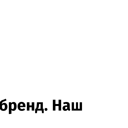
б
р
е
н
д
.
Н
а
ш