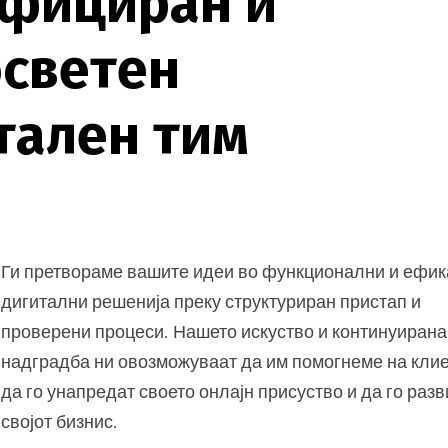
ф
и
ц
и
р
а
н
и
о
с
в
е
т
е
н
т
а
л
е
н
т
и
м
Ги претвораме вашите идеи во функционални и ефи
дигитални решенија преку структуриран пристап и
проверени процеси. Нашето искуство и континуирана
надградба ни овозможуваат да им помогнеме на кли
да го унапредат своето онлајн присуство и да го раз
својот бизнис.