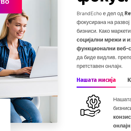
тво
BrandEcho е дел од
Re
фокусирана на развој
бизниси. Како маркети
социјални мрежи и и
функционални веб-
да биде видлив, пре
претставен онлајн.
Нашата мисија
К
Нашата
бизнис
конзи
онлајн