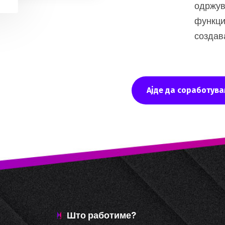
одржув
функци
создав
Ајде да соработува
Што работиме?