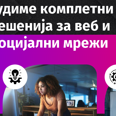
у
д
и
м
е
к
о
м
п
л
е
т
н
и
е
ш
е
н
и
ј
а
з
а
в
е
б
и
о
ц
и
ј
а
л
н
и
м
р
е
ж
и