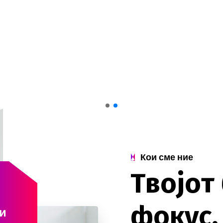
Кои сме ние
Т
в
о
ј
о
т
ф
о
к
у
с
.
и