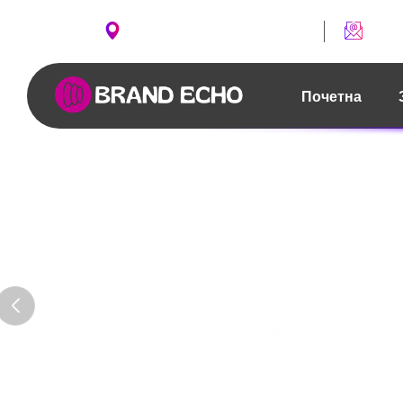
ул. Борис Чипан бр. 2, Скопје
conta
Почетна
Твојот бренд
Контактирај нè