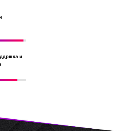
и
оддршка и
а