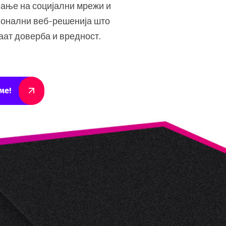
ање на социјални мрежи и
онални веб-решенија што
аат доверба и вредност.
ме!