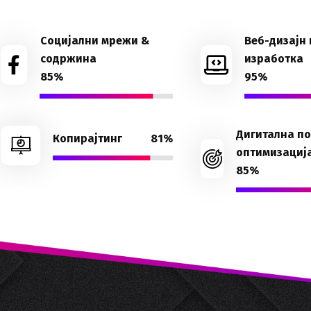
Социјални мрежи &
Веб-дизајн 
содржина
изработка
85%
95%
Дигитална п
Копирајтинг
81%
оптимизациј
85%