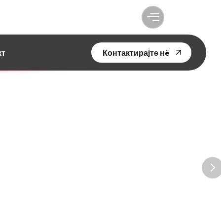
кт
Контактирајте нè