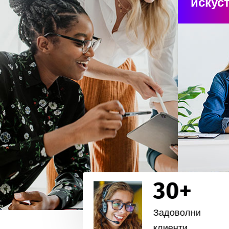
искус
30
+
Задоволни
клиенти