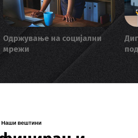
Одржување на социјални
Диг
мрежи
по
Наши вештини