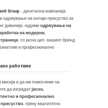
voit Group
– дигитална компанија
 и одржување на онлајн присуство за
нг дивизија, нудиме
одржување на
зработка на модерни,
страници
, со јасна цел: вашиот бренд
познатлив и професионално
ако работиме
 мисија е да им помогнеме на
ите да изградат
јасно,
стентно и професионално
 присуство
, преку квалитетно