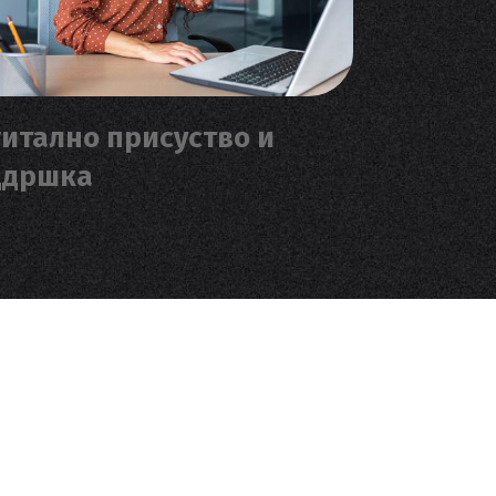
итално присуство и
ддршка