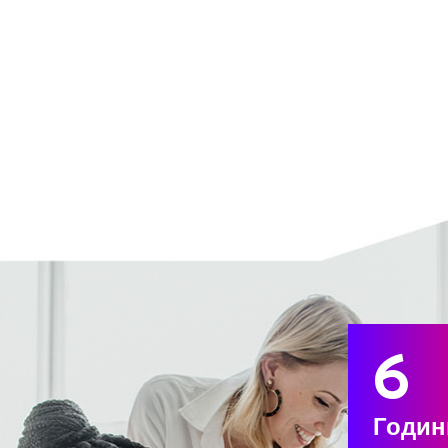
6
Годин